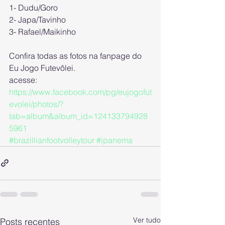
1- Dudu/Goro
2- Japa/Tavinho
3- Rafael/Maikinho
Confira todas as fotos na fanpage do 
Eu Jogo Futevôlei.
acesse: 
https://www.facebook.com/pg/eujogofut
evolei/photos/?
tab=album&album_id=124133794928
5961
#brazillianfootvolleytour
#ipanema
Ver tudo
Posts recentes