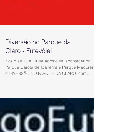
Diversão no Parque da
Claro - Futevôlei
Nos dias 13 e 14 de Agosto vai acontecer no
Parque Garota de Ipanema e Parque Madureira,
o DIVERSÃO NO PARQUE DA CLARO, com
várias...