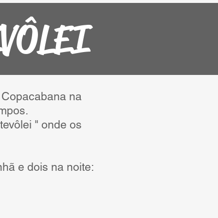
VÔLEI
de Copacabana na
ampos.
evôlei " onde os
hã e dois na noite: