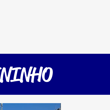
ntra
Futmesa
Loja
More
ININHO