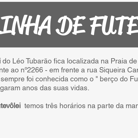
INHA DE FUTE
i
do Léo Tubarão fica localizada na Praia 
ente ao nº2266 - em frente a rua Siqueira C
empre foi conhecida como o " berço do Fut
ogaram anos das suas vidas.
tevôlei
temos três horários na parte da man