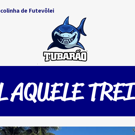
colinha de Futevôlei
Dica do Gordinho
Jogo Co
L AQUELE TRE