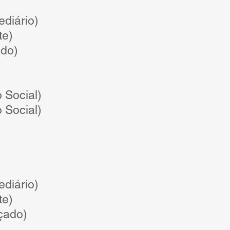
ediário)
te)
do)
o Social)
o Social)
ediário)
te)
çado)