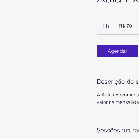
70
Reais
1 h
1
R$ 70
brasileiros
Agendar
Descrição do s
A Aula experimenta
valor na mensalid
Sessões futura