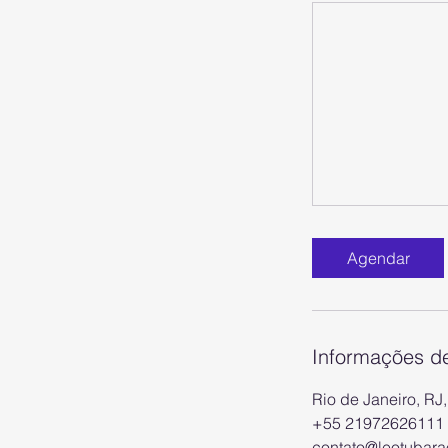
Agendar
Informações d
Rio de Janeiro, RJ,
+55 21972626111
contato@leotubara