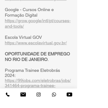
Google - Cursos Online e
Formação Digital
https://grow.google/intl/pt/courses-
and-tools/
Escola Virtual GOV
https://www.escolavirtual.gov.br/
OPORTUNIDADE DE EMPREGO
NO RIO DE JANEIRO
.
Programa Trainee Eletrobrás
2024:
https://99jobs.com/eletrobras/jobs/
341464-programa-trainee-
eletrobras-2024
Programa de Estágio Vivo 2024
:
https://99jobs.com/vivo/jobs/34423