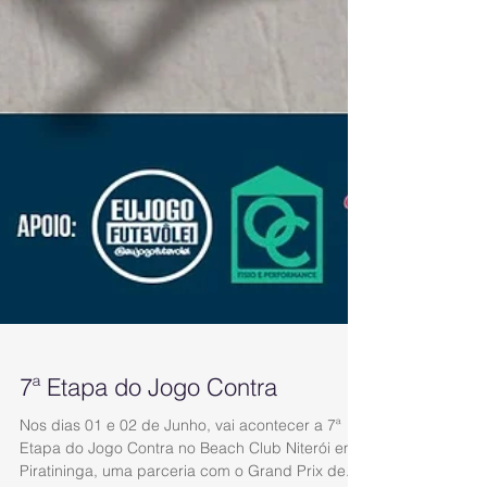
7ª Etapa do Jogo Contra
Nos dias 01 e 02 de Junho, vai acontecer a 7ª