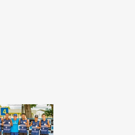
ntra
Futmesa
Loja
More