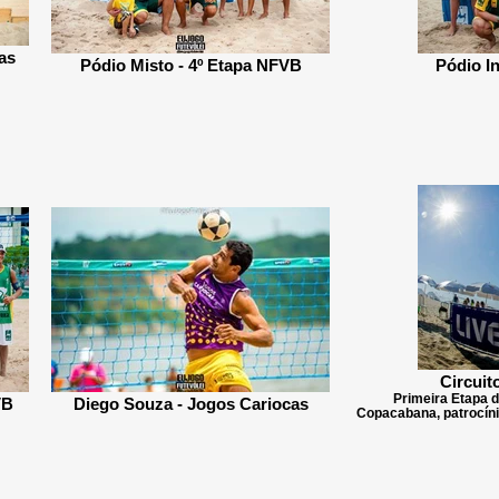
as
Pódio Misto - 4º Etapa NFVB
Pódio In
Circuit
Primeira Etapa d
VB
Diego Souza - Jogos Cariocas
Copacabana, patrocíni