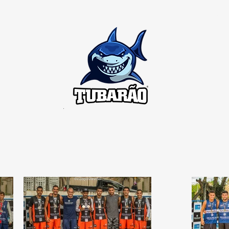
colinha de Futevôlei
Dica do Gordinho
Jogo Co