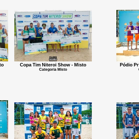
to
Copa Tim Niteroi Show - Misto
Pódio Pr
Categoria Misto