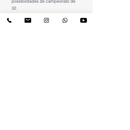
possibilidades de campeonato de
32.
Obs: As tabelas não são
automatizadas.
LÉO TUBARÃO
© 2015 Desenvolvido por Léo Tubarão
TUBARÃO DIGITAL, ESPORTES E
ENTRETENIMENTO - CNPJ:
14.704.721
/0001-97
RUA ALMIRANTE TAMANDARÉ Nº 38/1102 -