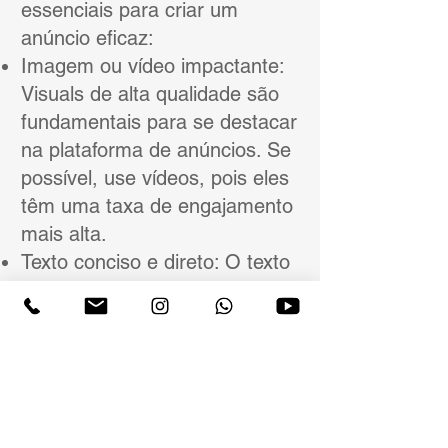
essenciais para criar um
anúncio eficaz:
Imagem ou vídeo impactante:
Visuals de alta qualidade são
fundamentais para se destacar
na plataforma de anúncios. Se
possível, use vídeos, pois eles
têm uma taxa de engajamento
mais alta.
Texto conciso e direto: O texto
deve ser claro e objetivamente
focado no benefício para o
usuário. Inclua um Call to
Action (CTA) claro, como
"Compre agora", "Cadastre-
se", ou "Saiba mais".