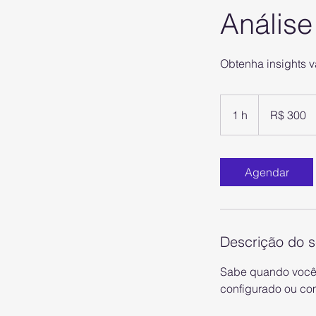
Análise
Obtenha insights v
300
Reais
1 h
1
R$ 300
brasileiros
Agendar
Descrição do s
Sabe quando você t
configurado ou co