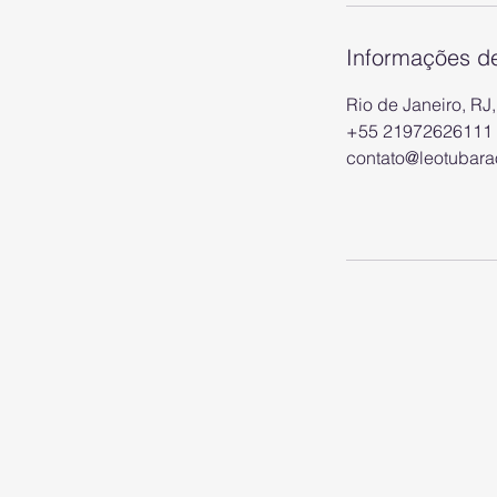
Informações d
Rio de Janeiro, RJ,
+55 21972626111
contato@leotubara