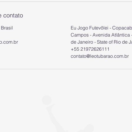
e contato
 Brasil
Eu Jogo Futevôlei - Copacab
Campos - Avenida Atlântica
o.com.br
de Janeiro - State of Rio de J
+55 21972626111
contato@leotubarao.com.br