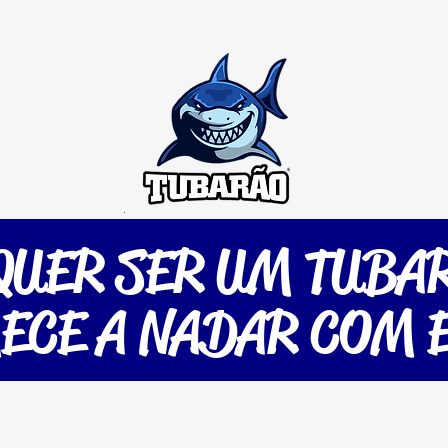
colinha de Futevôlei
Dica do Gordinho
Jogo Co
QUER SER UM TUBA
ECE A NADAR COM E