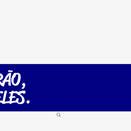
ntra
Futmesa
Loja
More
RÃO,
LES.