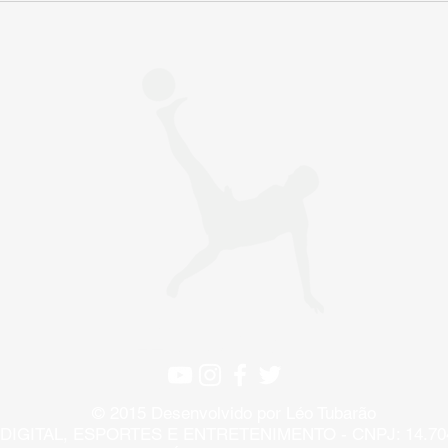
11 estratégias para 2025
rede
comm
LÉO TUBARÃO
© 2015 Desenvolvido por Léo Tubarão
IGITAL, ESPORTES E ENTRETENIMENTO - CNPJ: 14.704