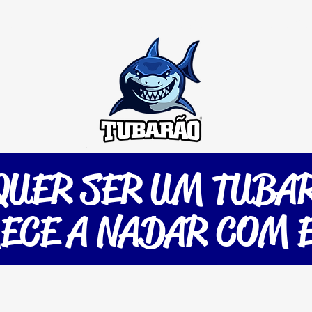
colinha de Futevôlei
Dica do Gordinho
Jogo Co
QUER SER UM TUBA
ECE A NADAR COM E