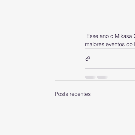
 Esse ano o Mikasa Open promete com várias novidades, não fique de fora de um dos 
maiores eventos do B
Posts recentes