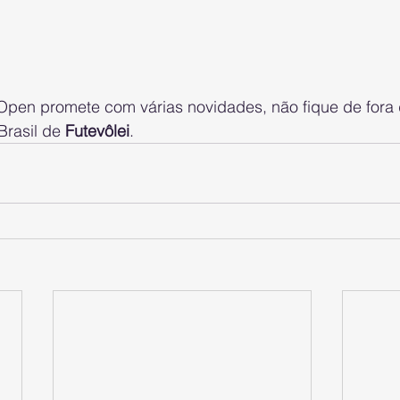
rasil de 
Futevôlei
.