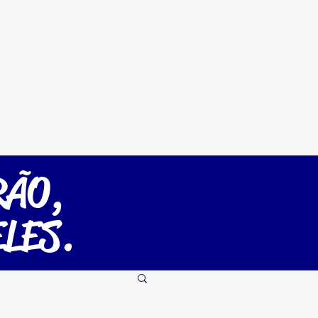
ntra
Futmesa
Loja
More
RÃO,
LES.