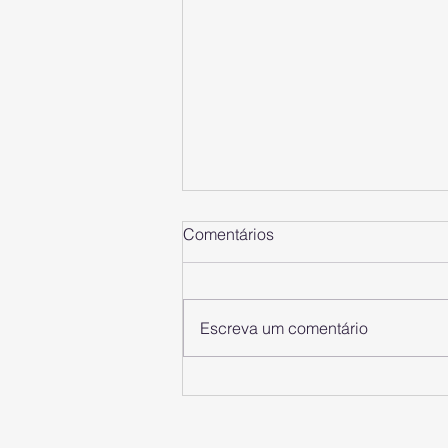
Comentários
Escreva um comentário
Os 10 canais de vendas mais
importantes para vender
online (2025)