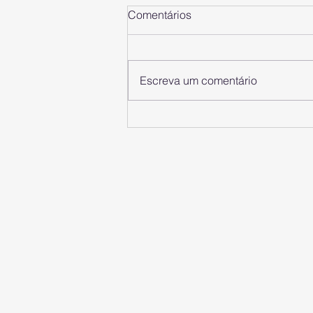
Comentários
Escreva um comentário
Os 10 canais de vendas mais
importantes para vender
online (2025)