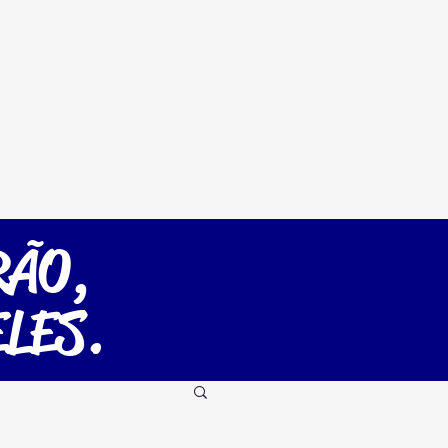
ntra
Futmesa
Loja
More
RÃO,
LES.