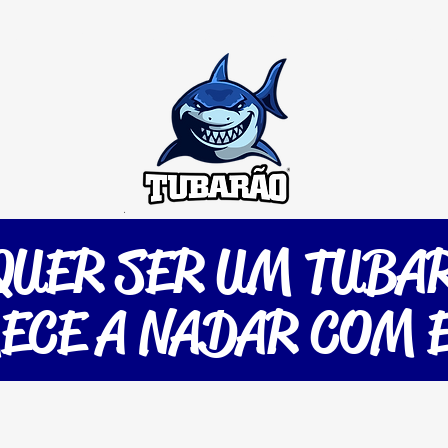
colinha de Futevôlei
Dica do Gordinho
Jogo Co
QUER SER UM TUBA
ECE A NADAR COM E