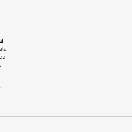
al
atá
ipe
e
r